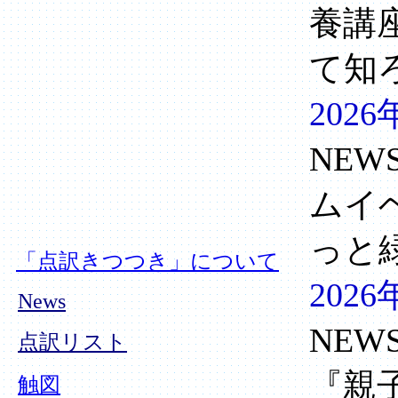
養講
て知
2026
NEW
ムイ
っと
「点訳きつつき」について
2026
News
NEW
点訳リスト
『親
触図